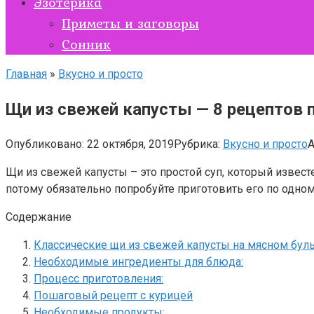
Эзотерика
Приметы и заговоры
Сонник
Главная
»
Вкусно и просто
Щи из свежей капусты — 8 рецептов 
Опубликовано:
22 октября, 2019
Рубрика:
Вкусно и просто
А
Щи из свежей капусты – это простой суп, который извес
потому обязательно попробуйте приготовить его по одн
Содержание
Классические щи из свежей капусты на мясном бул
Необходимые ингредиенты для блюда:
Процесс приготовления:
Пошаговый рецепт с курицей
Необходимые продукты: