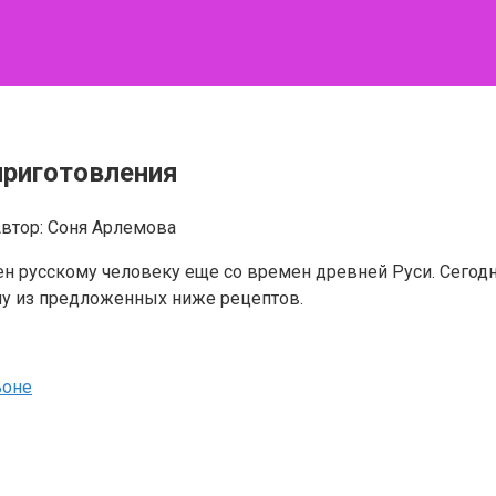
приготовления
втор:
Соня Арлемова
тен русскому человеку еще со времен древней Руси. Сегод
ому из предложенных ниже рецептов.
ьоне