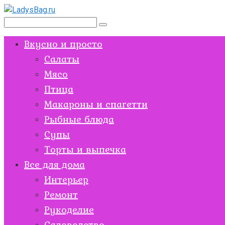
Перейти
к
Поиск:
контенту
Вкусно и просто
Салаты
Мясо
Птица
Макароны и спагетти
Рыбные блюда
Супы
Торты и выпечка
Все для дома
Интерьер
Ремонт
Рукоделие
Садоводство