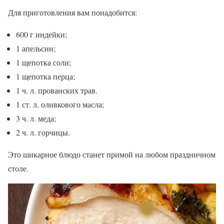
Для приготовления вам понадобится:
600 г индейки;
1 апельсин;
1 щепотка соли;
1 щепотка перца;
1 ч. л. прованских трав.
1 ст. л. оливкового масла;
3 ч. л. меда;
2 ч. л. горчицы.
Это шикарное блюдо станет примой на любом праздничном
столе.