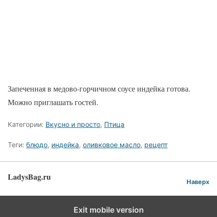
Запеченная в медово-горчичном соусе индейка готова.
Можно приглашать гостей.
Категории:
Вкусно и просто
,
Птица
Теги:
блюдо
,
индейка
,
оливковое масло
,
рецепт
LadysBag.ru
Наверх
Exit mobile version