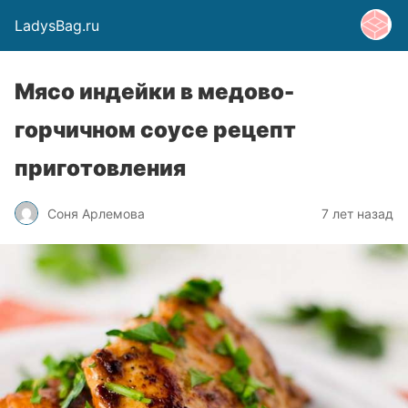
LadysBag.ru
Мясо индейки в медово-
горчичном соусе рецепт
приготовления
Соня Арлемова
7 лет назад