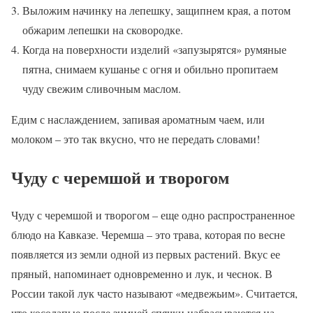
Выложим начинку на лепешку, защипнем края, а потом
обжарим лепешки на сковородке.
Когда на поверхности изделий «запузырятся» румяные
пятна, снимаем кушанье с огня и обильно пропитаем
чуду свежим сливочным маслом.
Едим с наслаждением, запивая ароматным чаем, или
молоком – это так вкусно, что не передать словами!
Чуду с черемшой и творогом
Чуду с черемшой и творогом – еще одно распространенное
блюдо на Кавказе. Черемша – это трава, которая по весне
появляется из земли одной из первых растений. Вкус ее
пряный, напоминает одновременно и лук, и чеснок. В
России такой лук часто называют «медвежьим». Считается,
что косолапые после зимней спячки набрасываются на