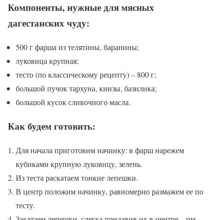
Компоненты, нужные для мясных
дагестанских чуду:
500 г фарша из телятины, баранины;
луковица крупная;
тесто (по классическому рецепту) – 800 г;
большой пучок тархуна, кинзы, базилика;
большой кусок сливочного масла.
Как будем готовить:
Для начала приготовим начинку: в фарш нарежем
кубиками крупную луковицу, зелень.
Из теста раскатаем тонкие лепешки.
В центр положим начинку, равномерно размажем ее по
тесту.
Закатаем лепешки, слегка придавив их в центре – им