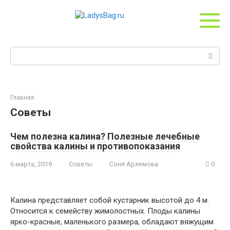
Перейти
к
контенту
Поиск:
Главная
Советы
Чем полезна калина? Полезные лечебные
свойства калины и противопоказания
6 марта, 2019
Советы
Соня Арлемова
0
Калина представляет собой кустарник высотой до 4 м.
Относится к семейству жимолостных. Плоды калины
ярко-красные, маленького размера, обладают вяжущим