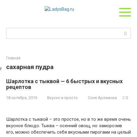
Перейти
к
контенту
Поиск:
Главная
сахарная пудра
Шарлотка с тыквой — 6 быстрых и вкусных
рецептов
18 октября, 2019
Вкусно и просто
Соня Арлемова
0
Шарлотка с тыквой – это простое, но в то же время очень
вкусное блюдо. Тыква – осенний овощ, но заморозив
его, можно обеспечить себя вкусными пирогами на целый