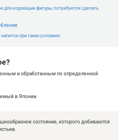
к для коррекции фигуры, потребуется сделать
ебления
 напиток при таких условиях:
ое?
щенным и обработанным по определенной
аемый в Японии.
ошкообразное состояние, которого добиваются
истьев.