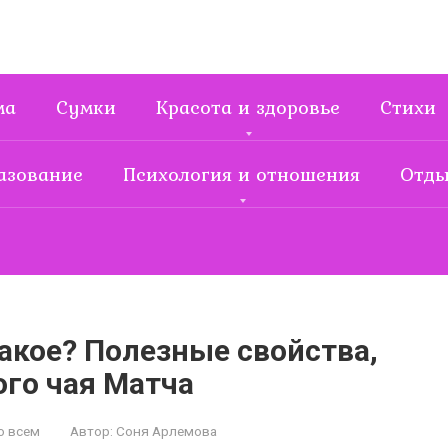
ма
Сумки
Красота и здоровье
Стихи
азование
Психология и отношения
Отды
такое? Полезные свойства,
ого чая Матча
о всем
Автор:
Соня Арлемова