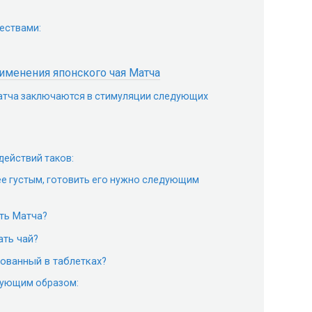
ествами:
именения японского чая Матча
атча заключаются в стимуляции следующих
действий таков:
ее густым, готовить его нужно следующим
ть Матча?
ать чай?
сованный в таблетках?
дующим образом: