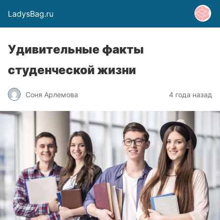
LadysBag.ru
Удивительные факты
студенческой жизни
Соня Арлемова
4 года назад