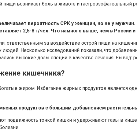
ой пищи возникает боль в животе и гастроэзофагеальный
величивает вероятность СРК у женщин, но не у мужчин.
тавляет 2,5-8 г/чел. Что намного выше, чем в России и
и, ответственным за воздействие острой пищи на кишечни
юдей. Несколько исследований показали, что добавление 
овались высокие дозы специй в качестве лечения. Вывод: 
жение кишечника?
 богатые жиром. Избегание жирных продуктов является о
 мясных продуктов с большим добавлением растительны
ют подвижность тонкой кишки и удерживают газы в кишечн
болезни.