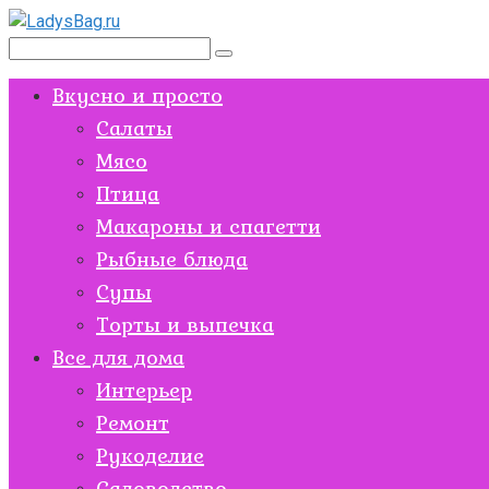
Перейти
к
Поиск:
контенту
Вкусно и просто
Салаты
Мясо
Птица
Макароны и спагетти
Рыбные блюда
Супы
Торты и выпечка
Все для дома
Интерьер
Ремонт
Рукоделие
Садоводство