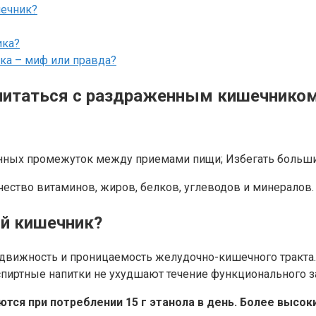
шечник?
ика?
а – миф или правда?
 питаться с раздраженным кишечнико
линных промежуток между приемами пищи; Избегать больши
ество витаминов, жиров, белков, углеводов и минералов.
ый кишечник?
одвижность и проницаемость желудочно-кишечного тракта.
пиртные напитки не ухудшают течение функционального з
тся при потреблении 15 г этанола в день. Более высо