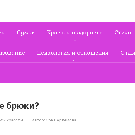
ма
Сумки
Красота и здоровье
Стихи
азование
Психология и отношения
Отды
е брюки?
еты красоты
Автор:
Соня Арлемова