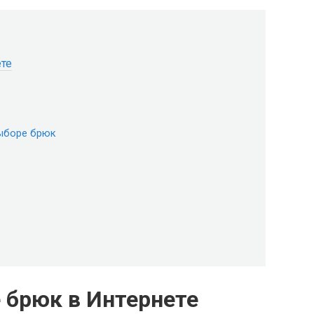
ете
выборе брюк
 брюк в Интернете