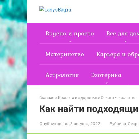
Перейти
к
контенту
Вкусно и просто
Все для до
Материнство
Карьера и обр
Астрология
Эзотерика
Главная
»
Красота и здоровье
»
Секреты красоты
Как найти подходящи
Опубликовано:
3 августа, 2022
Рубрика:
Секр