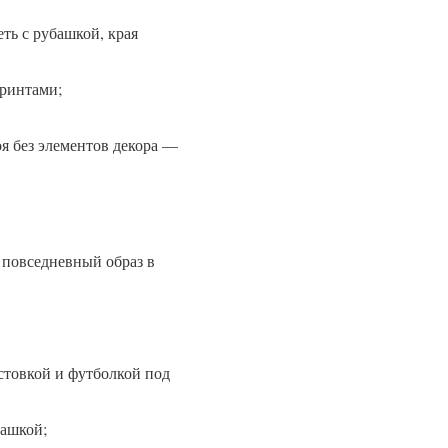
ть с рубашкой, края
принтами;
я без элементов декора —
 повседневный образ в
лстовкой и футболкой под
башкой;