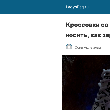
LadysBag.ru
Кроссовки со 
носить, как з
Соня Арлемова