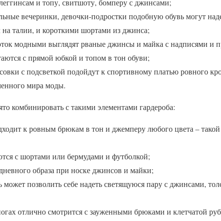
 леггинсам и топу, свитшоту, бомперу с джинсами;
льные вечеринки, девочки-подростки подобную обувь могут наде
л на талии, и короткими шортами из джинса;
оток модными выглядят рваные джинсы и майка с надписями и 
аются с прямой юбкой и топом в тон обуви;
совки с подсветкой подойдут к спортивному платью ровного кро
менного мира моды.
то комбинировать с такими элементами гардероба:
дходит к ровным брюкам в тон и джемперу любого цвета – такой
ются с шортами или бермудами и футболкой;
дневного образа при носке джинсов и майки;
ь может позволить себе надеть светящуюся пару с джинсами, то
ногах отлично смотрится с зауженными брюками и клетчатой ру