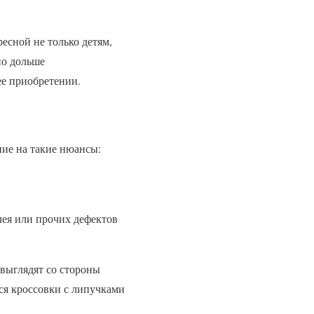
ресной не только детям,
но дольше
ее приобретении.
ние на такие нюансы:
лея или прочих дефектов
 выглядят со стороны
тся кроссовки с липучками