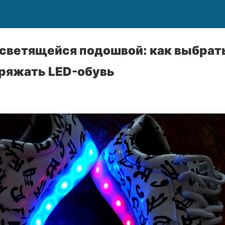
светящейся подошвой: как выбрать
аряжать LED-обувь