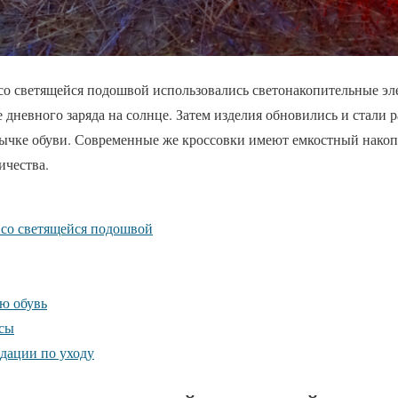
 со светящейся подошвой использовались светонакопительные эл
е дневного заряда на солнце. Затем изделия обновились и стали 
язычке обуви. Современные же кроссовки имеют емкостный накоп
ичества.
 со светящейся подошвой
ю обувь
ссы
дации по уходу