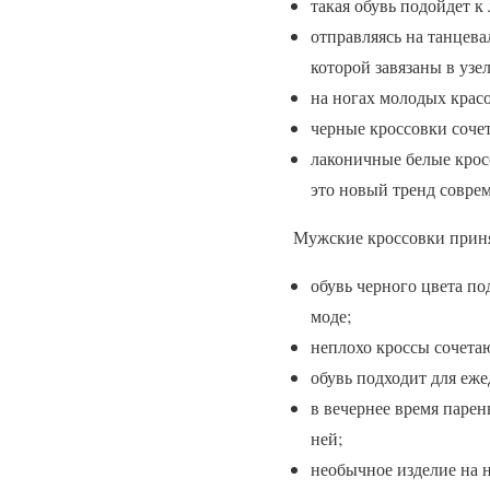
такая обувь подойдет к
отправляясь на танцева
которой завязаны в узе
на ногах молодых крас
черные кроссовки сочет
лаконичные белые крос
это новый тренд совре
Мужские кроссовки приня
обувь черного цвета по
моде;
неплохо кроссы сочета
обувь подходит для еже
в вечернее время парен
ней;
необычное изделие на 