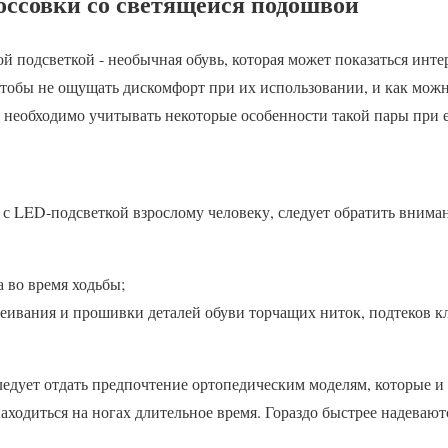
оссовки со светящейся подошвой
й подсветкой ­- необычная обувь, которая может показаться инте
 чтобы не ощущать дискомфорт при их использовании, и как мож
, необходимо учитывать некоторые особенности такой пары при 
с LED-подсветкой взрослому человеку, следует обратить внима
 во время ходьбы;
леивания и прошивки деталей обуви торчащих ниток, подтеков к
едует отдать предпочтение ортопедическим моделям, которые и
аходиться на ногах длительное время. Гораздо быстрее надеваю